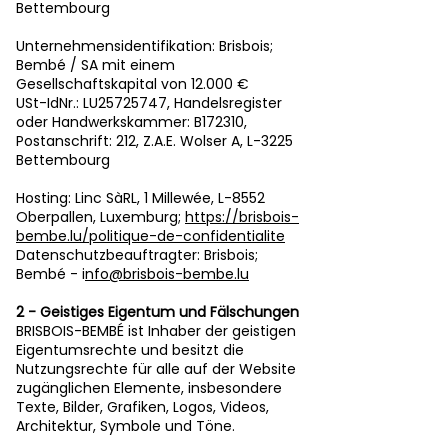
Bettembourg
Unternehmensidentifikation: Brisbois;
Bembé / SA mit einem
Gesellschaftskapital von 12.000 €
USt-IdNr.: LU25725747, Handelsregister
oder Handwerkskammer: B172310,
Postanschrift: 212, Z.A.E. Wolser A, L-3225
Bettembourg
Hosting: Linc SàRL, 1 Millewée, L-8552
Oberpallen, Luxemburg;
https://brisbois-
bembe.lu/politique-de-confidentialite
Datenschutzbeauftragter: Brisbois;
Bembé - i
nfo@brisbois-bembe.lu
2 - Geistiges Eigentum und Fälschungen
BRISBOIS-BEMBÉ ist Inhaber der geistigen
Eigentumsrechte und besitzt die
Nutzungsrechte für alle auf der Website
zugänglichen Elemente, insbesondere
Texte, Bilder, Grafiken, Logos, Videos,
Architektur, Symbole und Töne.