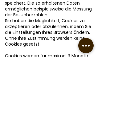
speichert. Die so erhaltenen Daten
ermöglichen beispielsweise die Messung
der Besucherzahlen.
Sie haben die Möglichkeit, Cookies zu
akzeptieren oder abzulehnen, indem Sie
die Einstellungen Ihres Browsers ändern.
Ohne Ihre Zustimmung werden keine
Cookies gesetzt.
Cookies werden für maximal 3 Monate
gespeichert.
Weitere Informationen darüber, wie wir
Cookies verwenden, finden Sie in unserer
Datenschutzrichtlinie unter
https://www.brisbois-
bembe.lu/politique-de-confidentialite
.
6 - Anwendbares Recht und
Gerichtsstand
Jeder Streitfall im Zusammenhang mit
der Nutzung der Website
https://www.brisbois-bembe.lu/
unterliegt dem französischen Recht.