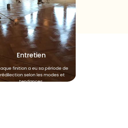
Entretien
aque finition a eu sa période de
rédilection selon les modes et
tendances.