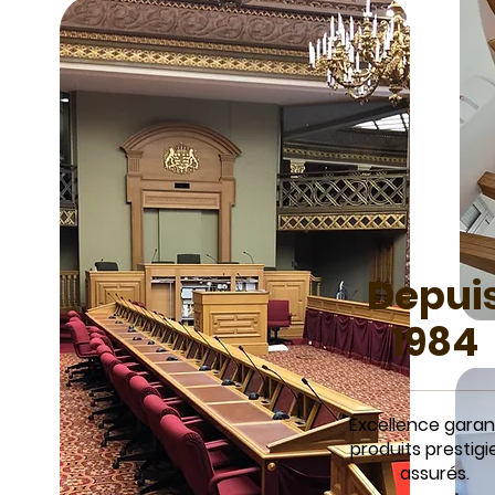
Depui
1984
Excellence garant
produits prestigi
assurés.