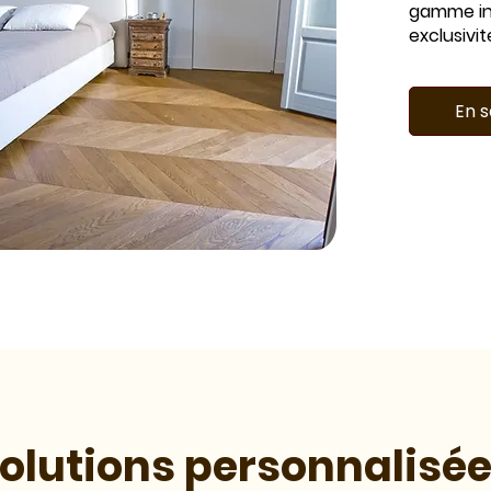
gamme inf
exclusivit
En s
olutions personnalisé