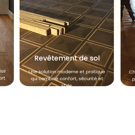
Revêtement de sol
sir
Une solution moderne et pratique
Ch
ort
qui combine confort, sécurité et
p
style.