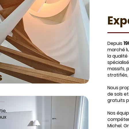
Exp
Depuis
19
marché lu
la qualit
spécialis
massifs, 
s
stratifiés
Nous pro
de sols e
gratuits p
ie,
Nos équip
eux
compétent
Michel. G