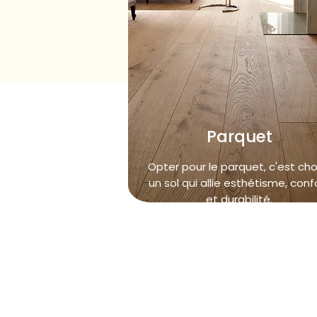
Parquet
Opter pour le parquet, c'est choi
un sol qui allie esthétisme, conf
et durabilité.